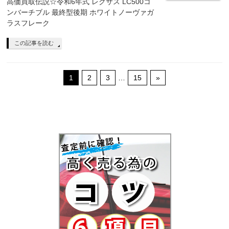
高価買取伝説☆令和6年式 レクサス LC500コ
ンバーチブル 最終型後期 ホワイトノーヴァガ
ラスフレーク
この記事を読む
1
2
3
…
15
»