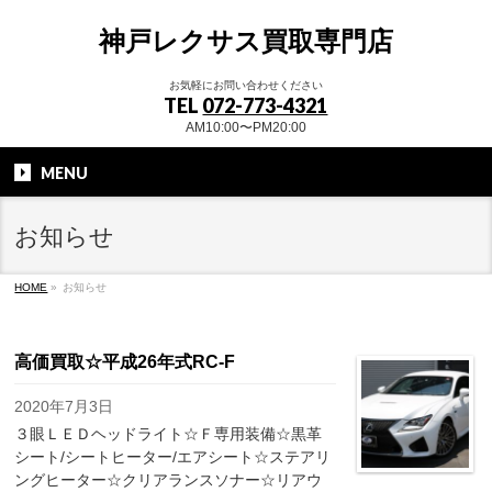
神戸レクサス買取専門店
お気軽にお問い合わせください
TEL
072-773-4321
AM10:00〜PM20:00
MENU
お知らせ
HOME
»
お知らせ
高価買取☆平成26年式RC-F
2020年7月3日
３眼ＬＥＤヘッドライト☆Ｆ専用装備☆黒革
シート/シートヒーター/エアシート☆ステアリ
ングヒーター☆クリアランスソナー☆リアウ