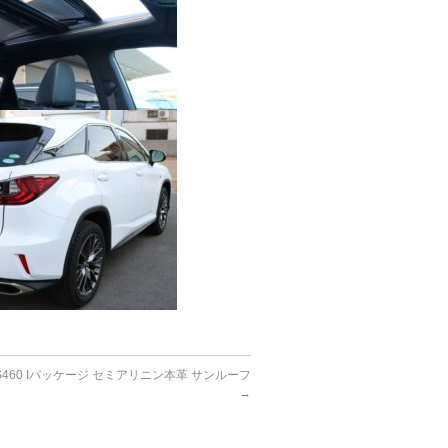
S460 Iパッケージ セミアリニン本革 サンルーフ
→