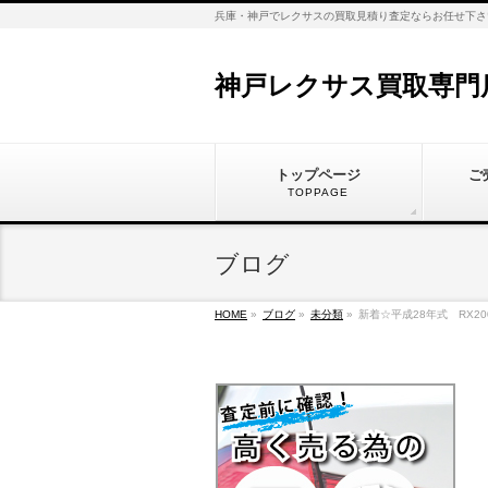
兵庫・神戸でレクサスの買取見積り査定ならお任せ下さ
神戸レクサス買取専門
トップページ
ご
TOPPAGE
ブログ
HOME
»
ブログ
»
未分類
»
新着☆平成28年式 RX2