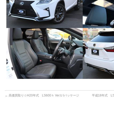
←
高価買取り☆H20年式 LS600ｈ Ver.U Iパッケージ
平成18年式 L