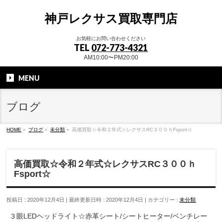
神戸レクサス買取専門店
お気軽にお問い合わせください
TEL
072-773-4321
AM10:00〜PM20:00
MENU
ブログ
HOME
»
ブログ
»
未分類
»
高価買取☆令和２年式☆レクサスRC３００ｈFsport☆
高価買取☆令和２年式☆レクサスRC３００ｈ
Fsport☆
投稿日 : 2020年12月4日
最終更新日時 : 2020年12月4日
カテゴリー :
未分類
３眼LEDヘッドライト☆赤革シート/シートヒーター/ベンチレー