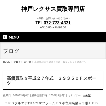
神戸レクサス買取専門店
お気軽にお問い合わせください
TEL
072-773-4321
AM10:00〜PM20:00
MENU
ブログ
HOME
»
ブログ
»
未分類
»
高価買取☆平成２７年式 ＧＳ３５０Ｆスポーツ
高価買取☆平成２７年式 ＧＳ３５０Ｆスポー
ツ
投稿日 : 2020年9月6日
最終更新日時 : 2020年9月6日
カテゴリー :
未分類
ＴＲＤフルエアロ/４本マフラー☆Ｆスポ専用装備☆３眼ＬＥＤ