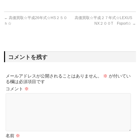
←
高価買取☆平成26年式☆HS２５０
高価買取☆平成２７年式☆LEXUS
ｈ☆
NX２００T Fsport☆
→
コメントを残す
メールアドレスが公開されることはありません。
※
が付いてい
る欄は必須項目です
コメント
※
名前
※