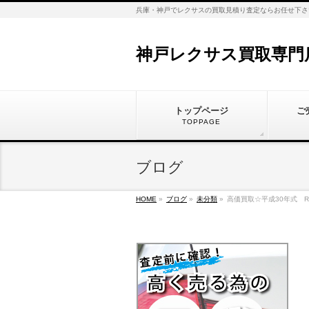
兵庫・神戸でレクサスの買取見積り査定ならお任せ下さ
神戸レクサス買取専門
トップページ
ご
TOPPAGE
ブログ
HOME
»
ブログ
»
未分類
»
高価買取☆平成30年式 R