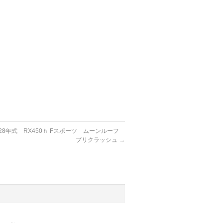
28年式 RX450ｈ Fスポーツ ムーンルーフ
プリクラッシュ
→