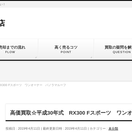
い！
店
売却までの流れ
高く売るコツ
買取の疑問を解
FLOW
POINT
QUESTION
X300 Fスポーツ ワンオーナー パノラマルーフ
高価買取☆平成30年式 RX300 Fスポーツ ワ
投稿日 : 2019年4月11日
最終更新日時 : 2019年4月11日
カテゴリー :
未分類