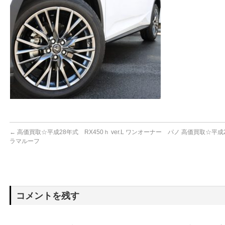
←
高価買取☆平成28年式 RX450ｈ ver.L ワンオーナー パノ
高価買取☆平成
ラマルーフ
コメントを残す