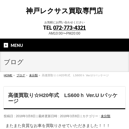
神戸レクサス買取専門店
お気軽にお問い合わせください
TEL
072-773-4321
AM10:00〜PM20:00
MENU
ブログ
HOME
»
ブログ
»
未分類
»
高価買取り☆H20年式 LS600ｈ Ver.U Iパッケージ
高価買取り☆H20年式 LS600ｈ Ver.U Iパッケ
ージ
投稿日 : 2018年3月8日
最終更新日時 : 2018年3月8日
カテゴリー :
未分類
またまた良質なお車を買取りさせていただきました！！！