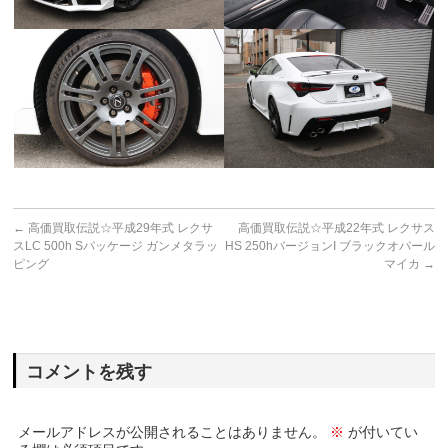
←
高価買取伝説☆平成29年式 レクサ
高価買取伝説☆平成22年式 レクサス
スLC 500h Sパッケージ ガンメタラッ
HS 250hバージョンI ブラックオパール
ピング
マイカ
→
コメントを残す
メールアドレスが公開されることはありません。
※
が付いてい