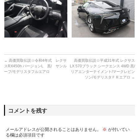
←
高価買取伝説☆令和4年式 レクサ
高価買取伝説☆平成31年式 レクサス
スRX450h バージョンL 黒/ サンル
LX 570ブラック シークエンス 4WD 黒/
ーフ/モデリスタフルエアロ
リアエンターテイメント/マークレビン
ソン/モデリスタＦＲエアロ
→
コメントを残す
メールアドレスが公開されることはありません。
※
が付いてい
る欄は必須項目です