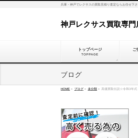
兵庫・神戸でレクサスの買取見積り査定ならお任せ下さ
神戸レクサス買取専門
トップページ
ご
TOPPAGE
ブログ
HOME
»
ブログ
»
未分類
»
高価買取伝説☆令和3年式 