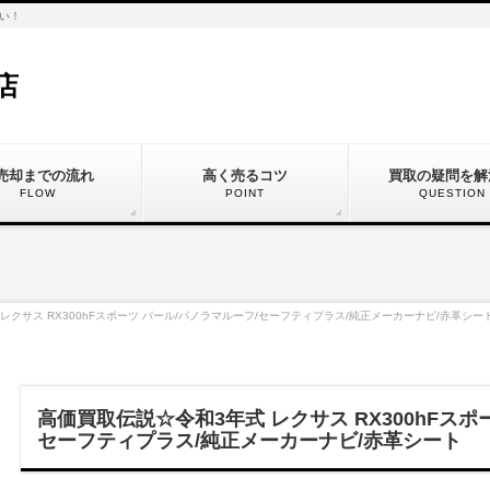
い！
店
売却までの流れ
高く売るコツ
買取の疑問を解
FLOW
POINT
QUESTION
レクサス RX300hFスポーツ パール/パノラマルーフ/セーフティプラス/純正メーカーナビ/赤革シー
高価買取伝説☆令和3年式 レクサス RX300hFスポ
セーフティプラス/純正メーカーナビ/赤革シート