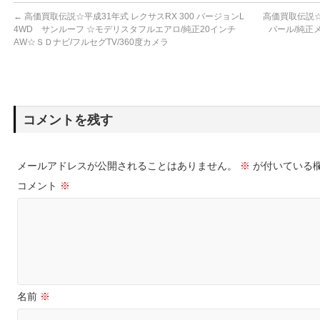
←
高価買取伝説☆平成31年式 レクサスRX 300 バージョンL
高価買取伝説☆
4WD サンルーフ ☆モデリスタフルエアロ/純正20インチ
パール/純正
AW☆ＳＤナビ/フルセグTV/360度カメラ
コメントを残す
メールアドレスが公開されることはありません。
※
が付いている
コメント
※
名前
※