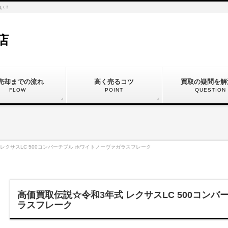
い！
店
売却までの流れ
高く売るコツ
買取の疑問を解
FLOW
POINT
QUESTION
レクサスLC 500コンバーチブル ホワイトノーヴァガラスフレーク
高価買取伝説☆令和3年式 レクサスLC 500コン
ラスフレーク