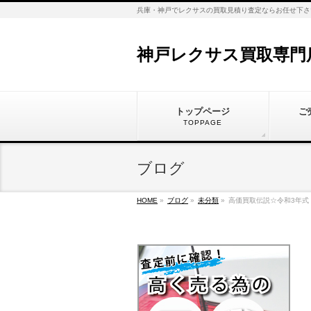
兵庫・神戸でレクサスの買取見積り査定ならお任せ下さ
神戸レクサス買取専門
トップページ
ご
TOPPAGE
ブログ
HOME
»
ブログ
»
未分類
»
高価買取伝説☆令和3年式 