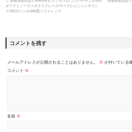
←
高価買取伝説☆令和5年式 レクサスLCコンバーチブル500
高価買取伝説☆平
ホワイトノーヴァガラスフレーク/マークレビンソンサウン
ド/OP21インチAW/黒ソフトトップ
コメントを残す
メールアドレスが公開されることはありません。
※
が付いている
コメント
※
名前
※