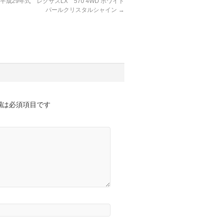
成29年式 レクサスLX 570 4WD ホワイト
パールクリスタルシャイン
→
欄は必須項目です