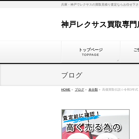
兵庫・神戸でレクサスの買取見積り査定ならお任せ下さ
神戸レクサス買取専門
トップページ
ご
TOPPAGE
ブログ
HOME
»
ブログ
»
未分類
»
高価買取伝説☆令和3年式