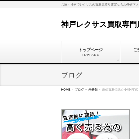
兵庫・神戸でレクサスの買取見積り査定ならお任せ下さ
神戸レクサス買取専門
トップページ
ご
TOPPAGE
ブログ
HOME
»
ブログ
»
未分類
»
高価買取伝説☆令和4年式 レ