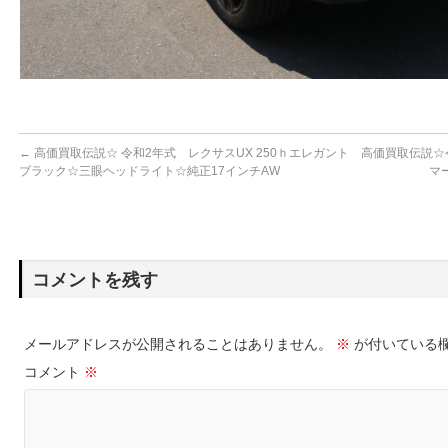
←
高価買取伝説☆ 令和2年式 レクサスUX 250ｈエレガント
高価買取伝説☆
ブラック☆三眼ヘッドライト☆純正17インチAW
マ
コメントを残す
メールアドレスが公開されることはありません。
※
が付いている
コメント
※