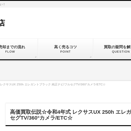
い！
店
売却までの流れ
高く売るコツ
買取の疑問を解
FLOW
POINT
QUESTION
クサスUX 250h エレガントブラック 純正ナビ/フルセグTV/360°カメラ/ETC☆
高価買取伝説☆令和4年式 レクサスUX 250h エレ
セグTV/360°カメラ/ETC☆