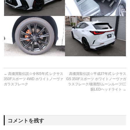
←
高価買取伝説☆令和5年式 レクサス
高価買取伝説☆平成27年式 レクサス
350Fスポーツ 4WD ホワイトノーヴァ
GS 350Fスポーツ ホワイトノーヴァガ
ガラスフレーク
ラスフレーク/後期型/ムーンルーフ/三
眼LEDヘッドライト
→
コメントを残す