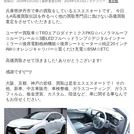
投稿日 : 2024年5月23日
最終更新日時 : 2024年5月23日
カテゴリー :
未分類
兵庫県伊丹市で車の買取をしているエスエスオートです。 今日
も#高価買取伝説を作るべく他の買取専門店に負けない高価買取
査定をさせていただきました。
ユーザー買取車☆TRDエアロダイナミクスPKG☆パノラマルーフ
☆ルーフレール☆3眼LEDフルヘッドランプ☆デジタルインナー
ミラー☆後席電動格納機能☆後席シートヒーター☆純正20インチ
AW☆オレンジキャリパー☆置くだけ充電☆BSM☆ETC
高価買取させて頂きました! ありがとうございます!
感謝です!(^^)!
大阪、京都、神戸の皆様、買取は是非エスエスオートで！ その
他、新車、中古車販売、車検整備、ガラスコーティング、ガラス
フィルム、板金塗装、カスタム、陸送など、車に関する事なんで
もお任せください。