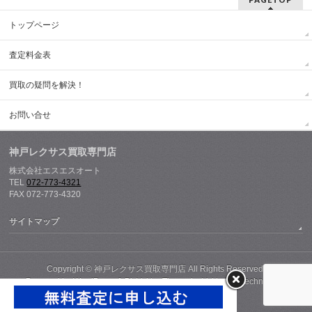
トップページ
査定料金表
買取の疑問を解決！
お問い合せ
神戸レクサス買取専門店
株式会社エスエスオート
TEL
072-773-4321
FAX 072-773-4320
サイトマップ
Copyright ©
神戸レクサス買取専門店
All Rights Reserved.
Powered by
WordPress
&
BizVektor Theme
by
Vektor,Inc.
technology.