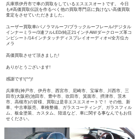
兵庫県伊丹市で車の買取をしているエスエスオートです。 今日
も#高価買取伝説を作るべく他の買取専門店に負けない高価買取
査定をさせていただきました。
ユーザー買取車/パノラマルーフ/ブラックルーフレール/デジタル
インナーミラー/3連フルLED/純正21インチAW/ダークローズ革コ
ンビシート/14インチタッチディスプレイオーディオ+/全方位カ
メラ
高価買取させて頂きました!
ありがとうございます!
感謝です!(^^)!
兵庫県(神戸市、伊丹市、西宮市、尼崎市、宝塚市、川西市、三
田市)大阪府(池田市、豊中市、吹田市、箕面市、摂津市、茨木
市、高槻市)の皆様、買取は是非エスエスオートで！ その他、新
車、中古車販売、車検整備、ガラスコーティング、ガラスフィル
ム、板金塗装、カスタム、陸送など、車に関する事なんでもお任
せください。