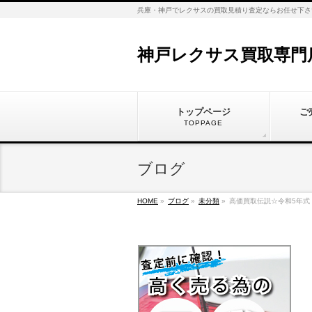
兵庫・神戸でレクサスの買取見積り査定ならお任せ下さ
神戸レクサス買取専門
トップページ
ご
TOPPAGE
ブログ
HOME
»
ブログ
»
未分類
»
高価買取伝説☆令和5年式 