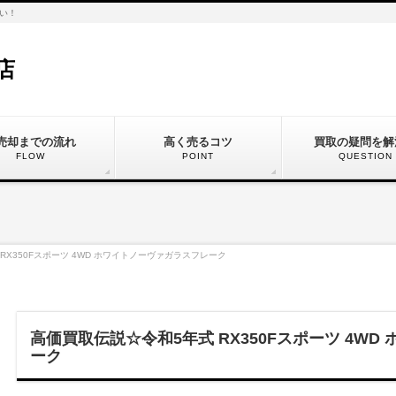
い！
店
売却までの流れ
高く売るコツ
買取の疑問を解
FLOW
POINT
QUESTION
RX350Fスポーツ 4WD ホワイトノーヴァガラスフレーク
高価買取伝説☆令和5年式 RX350Fスポーツ 4W
ーク