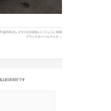
成25年式レクサスLS 600hバージョンL 4WD
ブラックオパールマイカ
→
欄は必須項目です