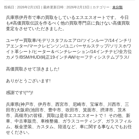
投稿日 : 2026年2月13日
最終更新日時 : 2026年2月13日
カテゴリー :
未分類
兵庫県伊丹市で車の買取をしているエスエスオートです。 今日
も#高価買取伝説を作るべく他の買取専門店に負けない高価買取
査定をさせていただきました。
ユーザー買取車/モデリスタフルエアロ/ツインルーフ/14インチリ
アエンター/マークレビンソン/ユニバーサルステップ/ソリスホワ
イト革シート/ヒーター＆ベンチレーション/14インチナビ/全方位
カメラ/BSM/HUD/純正19インチAW/セーフティシステムプラス/
高価買取させて頂きました!
ありがとうございます!
感謝です!(^^)!
兵庫県(神戸市、伊丹市、西宮市、尼崎市、宝塚市、川西市、三
田市)大阪府(池田市、豊中市、吹田市、箕面市、摂津市、茨木
市、高槻市)の皆様、買取は是非エスエスオートで！ その他、新
車、中古車販売、車検整備、ガラスコーティング、ガラスフィル
ム、板金塗装、カスタム、陸送など、車に関する事なんでもお任
せください。