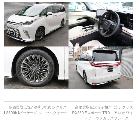
←
高価買取伝説☆令和3年式 レクサス
高価買取伝説☆令和7年式 レクサス
LS500h Iパッケージ ソニッククォーツ
RX350 Fスポーツ TRDエアロ ホワイ
トノーヴァガラスフレーク
→