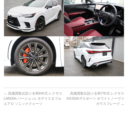
←
高価買取伝説☆令和6年式 レクサス
高価買取伝説☆令和7年式 レクサス
LM500h バージョンL モデリスタフル
NX350h Fスポーツ ホワイトノーヴァ
エアロ ソニッククォーツ
ガラスフレーク
→