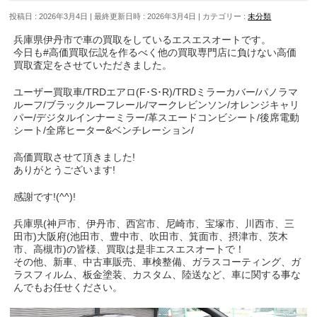
投稿日 : 2026年3月4日
最終更新日時 : 2026年3月4日
カテゴリー :
未分類
兵庫県伊丹市で車の買取をしているエスエスオートです。
今日も#高価買取伝説を作るべく他の買取専門店に負けない高価
買取査定をさせていただきました。
ユーザー買取車/TRDエアロ(F･S･R)/TRDミラーカバー/パノラマ
ルーフ/ブラックルーフレール/マークレビンソン/オレンジキャリ
パー/デジタルインナーミラー/革スエードコンビシート/後席電動
シート/全席ヒーター&ベンチレーション/
高価買取させて頂きました!
ありがとうございます!
感謝です!(^^)!
兵庫県(神戸市、伊丹市、西宮市、尼崎市、宝塚市、川西市、三
田市)大阪府(池田市、豊中市、吹田市、箕面市、摂津市、茨木
市、高槻市)の皆様、買取は是非エスエスオートで！
その他、新車、中古車販売、車検整備、ガラスコーティング、ガ
ラスフィルム、板金塗装、カスタム、陸送など、車に関する事な
んでもお任せください。