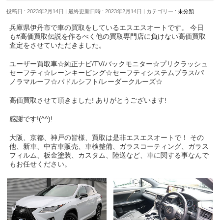
投稿日 : 2023年2月14日
最終更新日時 : 2023年2月14日
カテゴリー :
未分類
兵庫県伊丹市で車の買取をしているエスエスオートです。 今日
も#高価買取伝説を作るべく他の買取専門店に負けない高価買取
査定をさせていただきました。
ユーザー買取車☆純正ナビ/TV/バックモニター☆プリクラッシュ
セーフティ☆レーンキーピング☆セーフティシステムプラス/パ
ノラマルーフ☆パドルシフト/レーダークルーズ☆
高価買取させて頂きました! ありがとうございます!
感謝です!(^^)!
大阪、京都、神戸の皆様、買取は是非エスエスオートで！ その
他、新車、中古車販売、車検整備、ガラスコーティング、ガラス
フィルム、板金塗装、カスタム、陸送など、車に関する事なんで
もお任せください。