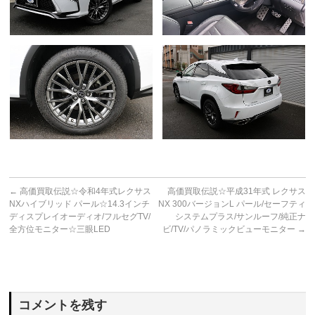
←
高価買取伝説☆令和4年式レクサス
高価買取伝説☆平成31年式 レクサス
NXハイブリッド パール☆14.3インチ
NX 300バージョンL パール/セーフティ
ディスプレイオーディオ/フルセグTV/
システムプラス/サンルーフ/純正ナ
全方位モニター☆三眼LED
ビ/TV/パノラミックビューモニター
→
コメントを残す