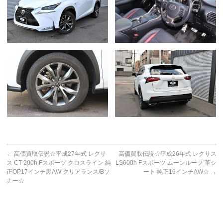
←
高価買取伝説☆平成27年式 レクサ
高価買取伝説☆平成26年式 レクサス
ス CT 200h Fスポーツ クロスライン 純
LS600h Fスポーツ ムーンルーフ 革シ
正OP17インチ黒AW クリアランス/Bソ
ート 純正19インチAW☆
→
ナー☆