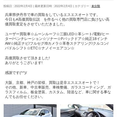
投稿日 : 2022年2月4日
最終更新日時 : 2022年2月4日
カテゴリー :
未分類
兵庫県伊丹市で車の買取をしているエスエスオートです。
今日も#高価買取伝説 を作るべく他の買取専門店に負けない高
価買取査定をさせていただきました。
ユーザー買取車☆ムーンルーフ☆三眼LED☆革シート/電動/ヒー
ター/ベンチレーション☆ソナー☆Pバックドア☆純正18インチ
AW☆純正ナビ/フルセグ/Bカメラ☆革巻ステアリング/クルコン/
パドルシフト☆ETC☆ナノイーエアコン☆
高価買取させて頂きました!
ありがとうございます!
感謝です(^^)/
大阪、京都、神戸の皆様、買取は是非エスエスオートで！
その他、新車、中古車販売、車検整備、ガラスコーティング、ガ
ラスフィルム、板金塗装、カスタム、陸送など、車に関する事な
んでもお任せください。