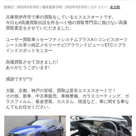
投稿日 : 2022年8月30日
最終更新日時 : 2022年8月30日
カテゴリー :
未分類
兵庫県伊丹市で車の買取をしているエスエスオートです。
今日も#高価買取伝説を作るべく他の買取専門店に負けない高価
買取査定をさせていただきました。
ユーザー買取車☆セーフティシステムプラスA☆コンビスポーツ
シート白革☆純正メモリーナビ/アラウンドビュー☆ETC☆ブラ
インドスポットモニター
高価買取させて頂きました!
ありがとうございます!
感謝です!(^^)!
大阪、京都、神戸の皆様、買取は是非エスエスオートで！
その他、新車、中古車販売、車検整備、ガラスコーティング、ガ
ラスフィルム、板金塗装、カスタム、陸送など、車に関する事な
んでもお任せください。