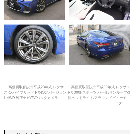
←
高価買取伝説☆平成23年式 レクサ
高価買取伝説☆平成30年式 レクサス
スRXハイブリッド RX450hバージョン
RX 300Fスポーツ パール/サンルーフ/3
L 4WD 純正ナビ/TV/バックカメラ
眼ヘッドライト/アラウンドビューモニ
ター
→