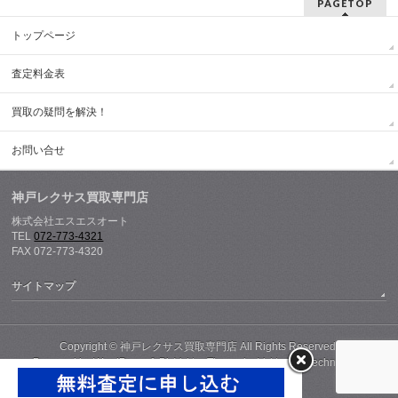
PAGETOP
トップページ
査定料金表
買取の疑問を解決！
お問い合せ
神戸レクサス買取専門店
株式会社エスエスオート
TEL
072-773-4321
FAX 072-773-4320
サイトマップ
Copyright ©
神戸レクサス買取専門店
All Rights Reserved.
Powered by
WordPress
&
BizVektor Theme
by
Vektor,Inc.
technology.