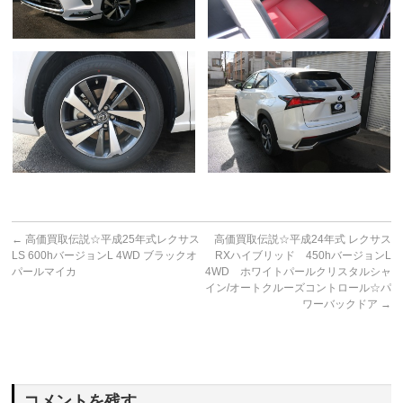
←
高価買取伝説☆平成25年式レクサス
高価買取伝説☆平成24年式 レクサス
LS 600hバージョンL 4WD ブラックオ
RXハイブリッド 450hバージョンL
パールマイカ
4WD ホワイトパールクリスタルシャ
イン/オートクルーズコントロール☆パ
ワーバックドア
→
コメントを残す