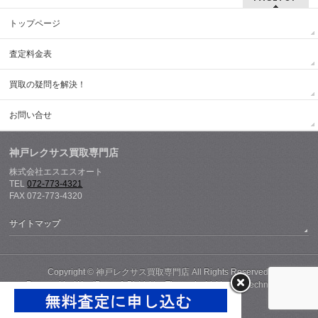
トップページ
査定料金表
買取の疑問を解決！
お問い合せ
神戸レクサス買取専門店
株式会社エスエスオート
TEL
072-773-4321
FAX 072-773-4320
サイトマップ
Copyright ©
神戸レクサス買取専門店
All Rights Reserved.
Powered by
WordPress
&
BizVektor Theme
by
Vektor,Inc.
technology.